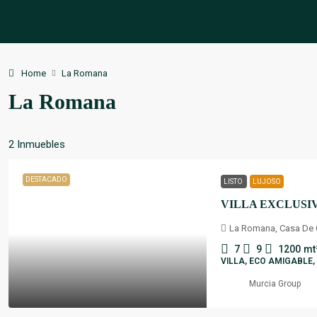
Home
La Romana
La Romana
2 Inmuebles
DESTACADO
LISTO
LUJOSO
La Romana, Casa De
7
9
1200
mt
VILLA, ECO AMIGABLE,
Murcia Group