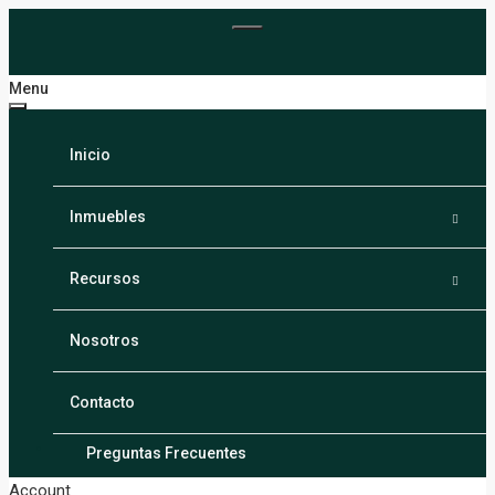
Menu
Inicio
Inmuebles
Santiago
Recursos
Puerto Plata
Calculadora
Nosotros
La Vega
Blogs
Contacto
Espaillat
Preguntas Frecuentes
Account