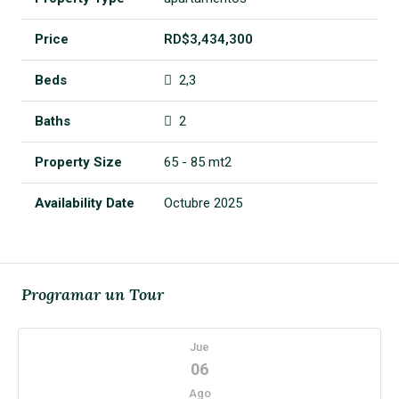
RD$3,434,300
2,3
2
65 - 85 mt2
Octubre 2025
Programar un Tour
Jue
06
Ago