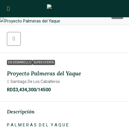
13
EN DESARROLLO
SUPER OFERTA
Proyecto Palmeras del Yaque
Santiago De Los Caballeros
RD$3,434,300
/14500
Descripción
P A L M E R A S D E L Y A Q U E