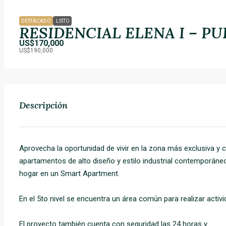
DESTACADO
LISTO
RESIDENCIAL ELENA I – PU
US$170,000
US$190,000
Descripción
Aprovecha la
oportunidad
de vivir en la zona más exclusiva y 
apartamentos de alto diseño y estilo industrial contemporáneo
hogar en un Smart Apartment.
En el 5to nivel se encuentra un área común para realizar acti
El proyecto también cuenta con seguridad las 24 horas y