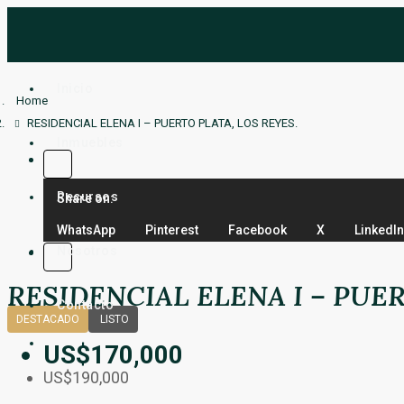
Inicio
Home
RESIDENCIAL ELENA I – PUERTO PLATA, LOS REYES.
Inmuebles
Recursos
Share on:
WhatsApp
Pinterest
Facebook
X
LinkedIn
Nosotros
RESIDENCIAL ELENA I – PUER
Contacto
DESTACADO
LISTO
US$170,000
US$190,000