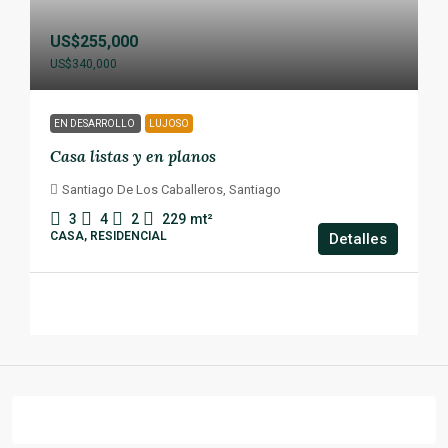
US$255,000
US$340,000
EN DESARROLLO
LUJOSO
Casa listas y en planos
Santiago De Los Caballeros, Santiago
3
4
2
229
mt²
CASA, RESIDENCIAL
Detalles