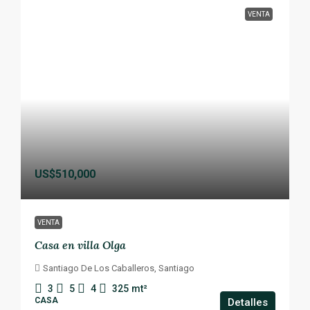
VENTA
US$510,000
VENTA
Casa en villa Olga
Santiago De Los Caballeros, Santiago
3
5
4
325
mt²
CASA
Detalles