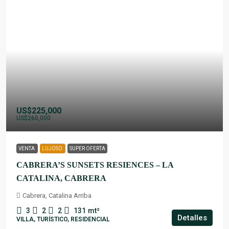
US$225,000
US$260,000
VENTA
LUJOSO
SUPER OFERTA
CABRERA’S SUNSETS RESIENCES – LA
CATALINA, CABRERA
Cabrera, Catalina Arriba
3
2
2
131
mt²
Detalles
VILLA, TURÍSTICO, RESIDENCIAL