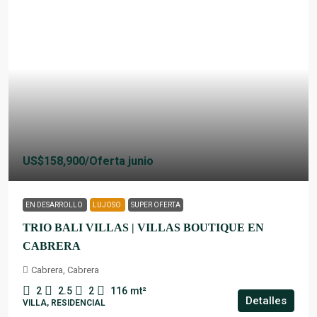
US$158,900
/Oferta junio
EN DESARROLLO
LUJOSO
SUPER OFERTA
TRIO BALI VILLAS | VILLAS BOUTIQUE EN
CABRERA
Cabrera, Cabrera
2
2.5
2
116
mt²
Detalles
VILLA, RESIDENCIAL