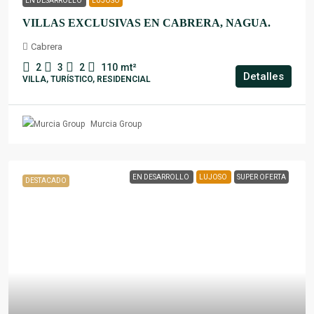
EN DESARROLLO
LUJOSO
VILLAS EXCLUSIVAS EN CABRERA, NAGUA.
Cabrera
2
3
2
110
mt²
Detalles
VILLA, TURÍSTICO, RESIDENCIAL
Murcia Group
EN DESARROLLO
LUJOSO
SUPER OFERTA
DESTACADO