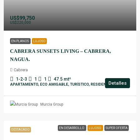
US$99,750
US$220,000
EN PLANOS
LUJOSO
CABRERA SUNSETS LIVING – CABRERA,
NAGUA.
Cabrera
1-2-3
1
1
47.5
mt²
Detalles
APARTAMENTO, ECO AMIGABLE, TURÍSTICO, RESIDENCIAL
Murcia Group
EN DESARROLLO
LUJOSO
SUPER OFERTA
DESTACADO