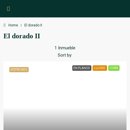
Home
El dorado II
El dorado II
1 Inmueble
Sort by:
EN PLANOS
LUJOSO
TORRE
DESTACADO