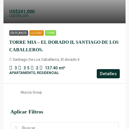
US$241,000
US$380,000
EN PLANOS
LUJOSO
TORRE
TORRE MIA – EL DORADO II, SANTIAGO DE LOS
CABALLEROS.
Santiago De Los Caballeros, El dorado II
3
3.5
2
137.40
mt²
APARTAMENTO, RESIDENCIAL
Detalles
Murcia Group
Aplicar Filtros