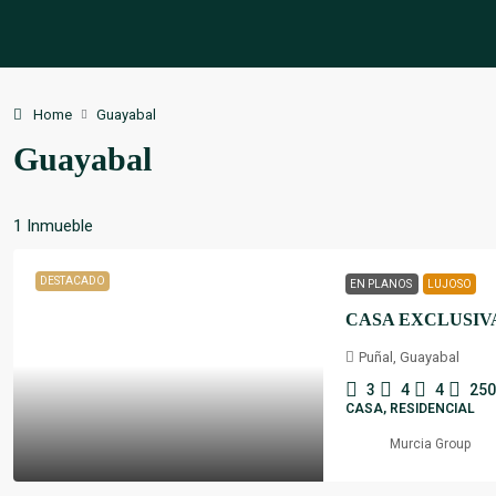
Home
Guayabal
Guayabal
1 Inmueble
DESTACADO
EN PLANOS
LUJOSO
Puñal, Guayabal
3
4
4
250
CASA, RESIDENCIAL
Murcia Group