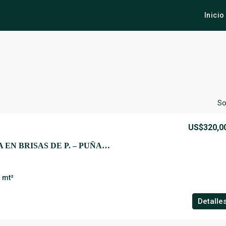
Inicio
So
US$320,0
CASA EXCLUSIVA EN BRISAS DE P. – PUÑAL, SANTIAGO DE LOS CABALLEROS.
mt²
Detalle