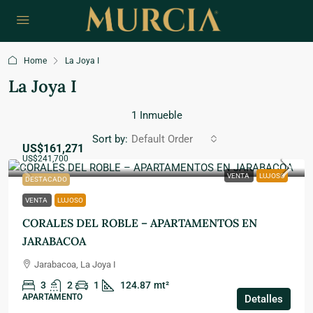
Home
La Joya I
La Joya I
1 Inmueble
Sort by:
Default Order
US$161,271
US$241,700
VENTA
LUJOSO
DESTACADO
VENTA
LUJOSO
CORALES DEL ROBLE – APARTAMENTOS EN
JARABACOA
Jarabacoa, La Joya I
3
2
1
124.87
mt²
APARTAMENTO
Detalles