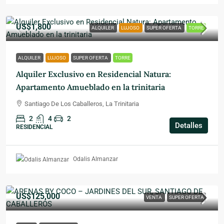
US$1,800
ALQUILER
LUJOSO
SUPER OFERTA
TORRE
ALQUILER
LUJOSO
SUPER OFERTA
TORRE
Alquiler Exclusivo en Residencial Natura:
Apartamento Amueblado en la trinitaria
Santiago De Los Caballeros, La Trinitaria
2
4
2
Detalles
RESIDENCIAL
Odalis Almanzar
US$125,000
VENTA
SUPER OFERTA