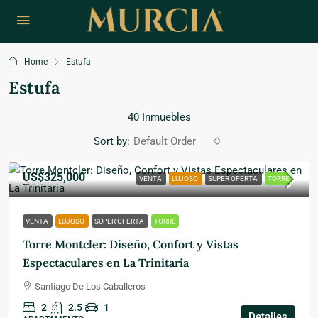
Home
Estufa
Estufa
40 Inmuebles
Sort by:
Default Order
US$325,000
VENTA
LUJOSO
SUPER OFERTA
TORRE
VENTA
LUJOSO
SUPER OFERTA
TORRE
Torre Montcler: Diseño, Confort y Vistas
Espectaculares en La Trinitaria
Santiago De Los Caballeros
2
2.5
1
Detalles