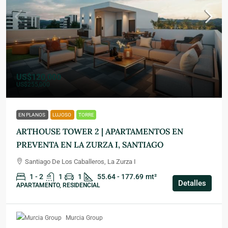
US$120,000
US$255,000
EN PLANOS
LUJOSO
TORRE
ARTHOUSE TOWER 2 | APARTAMENTOS EN
PREVENTA EN LA ZURZA I, SANTIAGO
Santiago De Los Caballeros, La Zurza I
1 - 2
1
1
55.64 - 177.69
mt²
Detalles
APARTAMENTO, RESIDENCIAL
Murcia Group