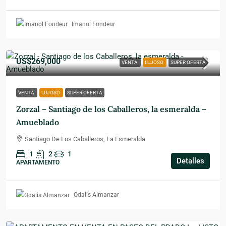
Imanol Fondeur
US$269,000
VENTA
LUJOSO
SUPER OFERTA
VENTA
LUJOSO
SUPER OFERTA
Zorzal – Santiago de los Caballeros, la esmeralda –
Amueblado
Santiago De Los Caballeros, La Esmeralda
1
2
1
Detalles
APARTAMENTO
Odalis Almanzar