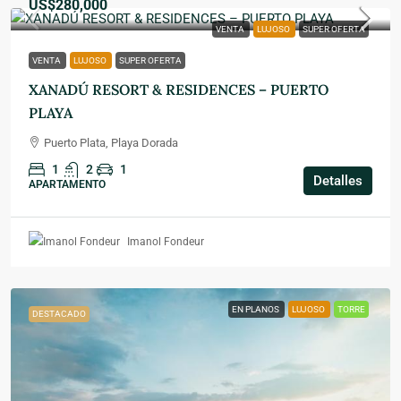
US$280,000
VENTA
LUJOSO
SUPER OFERTA
VENTA
LUJOSO
SUPER OFERTA
XANADÚ RESORT & RESIDENCES – PUERTO
PLAYA
Puerto Plata, Playa Dorada
1
2
1
Detalles
APARTAMENTO
Imanol Fondeur
EN PLANOS
LUJOSO
TORRE
DESTACADO