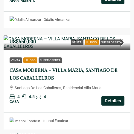
APARTAMENTO
Odalis Almanzar
US$550,000
VENTA
LUJOSO
SUPER OFERTA
VENTA
LUJOSO
SUPER OFERTA
CASA MODERNA – VILLA MARIA, SANTIAGO DE
LOS CABALLELROS
Santiago De Los Caballeros, Residencial Villa María
4
4.5
4
Detalles
CASA
Imanol Fondeur