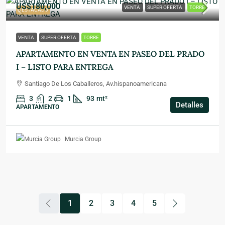
US$180,000
VENTA
SUPER OFERTA
TORRE
DESTACADO
VENTA
SUPER OFERTA
TORRE
APARTAMENTO EN VENTA EN PASEO DEL PRADO
I – LISTO PARA ENTREGA
Santiago De Los Caballeros, Av.hispanoamericana
3
2
1
93
mt²
Detalles
APARTAMENTO
Murcia Group
1
2
3
4
5