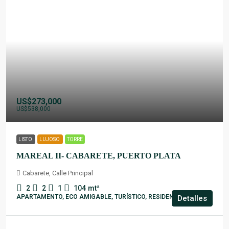
US$273,000
US$538,000
LISTO
LUJOSO
TORRE
MAREAL II- CABARETE, PUERTO PLATA
Cabarete, Calle Principal
2
2
1
104
mt²
APARTAMENTO, ECO AMIGABLE, TURÍSTICO, RESIDENCIAL
Detalles