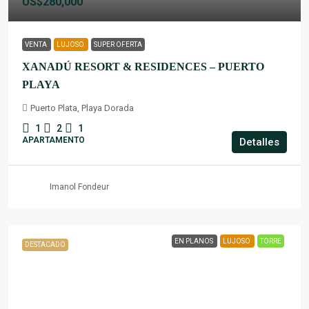
US$280,000
VENTA
LUJOSO
SUPER OFERTA
XANADÚ RESORT & RESIDENCES – PUERTO
PLAYA
Puerto Plata, Playa Dorada
1
2
1
APARTAMENTO
Detalles
Imanol Fondeur
EN PLANOS
LUJOSO
TORRE
DESTACADO