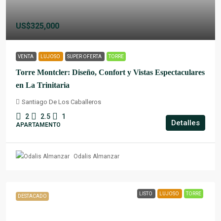
US$325,000
VENTA
LUJOSO
SUPER OFERTA
TORRE
Torre Montcler: Diseño, Confort y Vistas Espectaculares
en La Trinitaria
Santiago De Los Caballeros
2
2.5
1
Detalles
APARTAMENTO
Odalis Almanzar
LISTO
LUJOSO
TORRE
DESTACADO