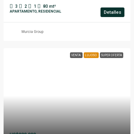
3
2
1
80
mt²
APARTAMENTO, RESIDENCIAL
Detalles
Murcia Group
VENTA
LUJOSO
SUPER OFERTA