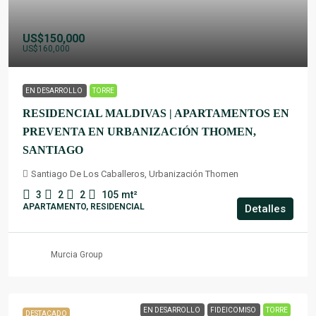
US$150,000
US$160,000
EN DESARROLLO
TORRE
RESIDENCIAL MALDIVAS | APARTAMENTOS EN
PREVENTA EN URBANIZACIÓN THOMEN,
SANTIAGO
Santiago De Los Caballeros, Urbanización Thomen
3
2
2
105
mt²
APARTAMENTO, RESIDENCIAL
Detalles
Murcia Group
EN DESARROLLO
FIDEICOMISO
TORRE
DESTACADO