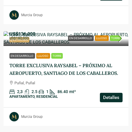
Murcia Group
US$136,000
US$180,000
EN DESARROLLO
LUJOSO
TORRE
DESTACADO
EN DESARROLLO
LUJOSO
TORRE
TORRE EXCLUSIVA RAYSABEL – PRÓXIMO AL
AEROPUERTO, SANTIAGO DE LOS CABALLEROS.
Puñal, Puñal
2,3
2.5
1
86.40
mt²
APARTAMENTO, RESIDENCIAL
Detalles
Murcia Group