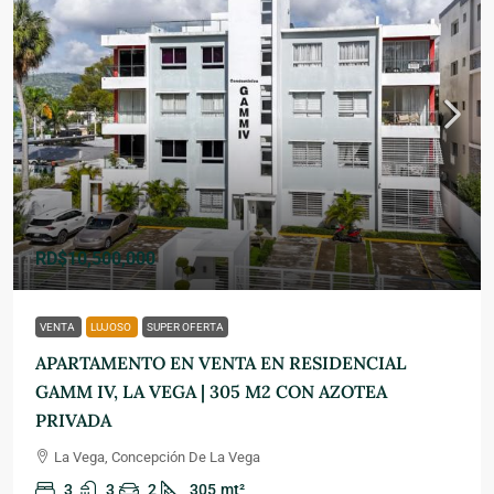
RD$10,500,000
VENTA
LUJOSO
SUPER OFERTA
APARTAMENTO EN VENTA EN RESIDENCIAL
GAMM IV, LA VEGA | 305 M2 CON AZOTEA
PRIVADA
La Vega, Concepción De La Vega
3
3
2
305
mt²