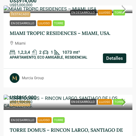
US$914,000
US$5,000,000
EN DESARROLLO
LUJOSO
TORRE
DESTACADO
EN DESARROLLO
LUJOSO
TORRE
MIAMI TROPIC RESIDENCES – MIAMI, USA.
Miami
1,2,3,4
2
1
1073
mt²
APARTAMENTO, ECO AMIGABLE, RESIDENCIAL
Detalles
Murcia Group
US$865,000
US$1,500,000
EN DESARROLLO
LUJOSO
TORRE
DESTACADO
EN DESARROLLO
LUJOSO
TORRE
TORRE DOMUS – RINCON LARGO, SANTIAGO DE