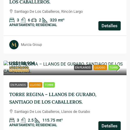
LOS CABALLEROS.
Santiago De Los Caballeros, Rincón Largo
3
6
2
320
mt²
APARTAMENTO, RESIDENCIAL
Detalles
Murcia Group
US$188,904
US$230,000
EN PLANOS
LUJOSO
TORRE
DESTACADO
EN PLANOS
LUJOSO
TORRE
TORRE REGINA – LLANOS DE GURABO,
SANTIAGO DE LOS CABALLEROS.
Santiago De Los Caballeros, Llanos de Gurabo
3
2.5
115.75
mt²
APARTAMENTO, RESIDENCIAL
Detalles