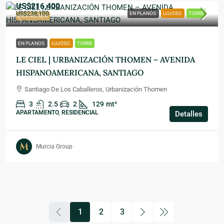
US$216,400
US$238,100
EN PLANOS
LUJOSO
TORRE
DESTACADO
EN PLANOS
LUJOSO
TORRE
LE CIEL | URBANIZACIÓN THOMEN – AVENIDA
HISPANOAMERICANA, SANTIAGO
Santiago De Los Caballeros, Urbanización Thomen
3
2.5
2
129
mt²
APARTAMENTO, RESIDENCIAL
Detalles
Murcia Group
1
2
3