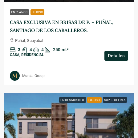
EN PLANOS
LUJOSO
CASA EXCLUSIVA EN BRISAS DE P. – PUÑAL,
SANTIAGO DE LOS CABALLEROS.
Puñal, Guayabal
3
4
4
250
mt²
CASA, RESIDENCIAL
Detalles
Murcia Group
EN DESARROLLO
LUJOSO
SUPER OFERTA