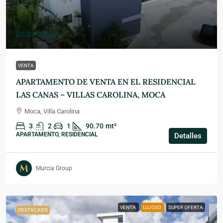
US$128,000
VENTA
APARTAMENTO DE VENTA EN EL RESIDENCIAL
LAS CANAS – VILLAS CAROLINA, MOCA
Moca, Villa Carolina
3
2
1
90.70
mt²
APARTAMENTO, RESIDENCIAL
Detalles
Murcia Group
VENTA
LUJOSO
SUPER OFERTA
DESTACADO