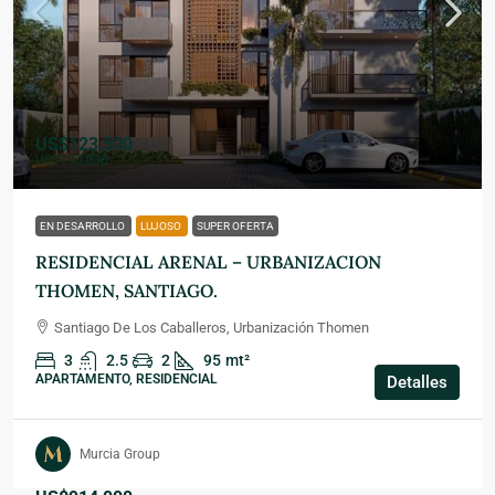
US$123,500
US$190,000
EN DESARROLLO
LUJOSO
SUPER OFERTA
RESIDENCIAL ARENAL – URBANIZACION
THOMEN, SANTIAGO.
Santiago De Los Caballeros, Urbanización Thomen
3
2.5
2
95
mt²
APARTAMENTO, RESIDENCIAL
Detalles
Murcia Group