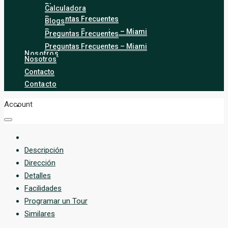
Blogs
Calculadora
Preguntas Frecuentes
Blogs
Preguntas Frecuentes – Miami
Preguntas Frecuentes
Preguntas Frecuentes – Miami
Nosotros
Nosotros
Contacto
Contacto
Account
Descripción
Dirección
Detalles
Facilidades
Programar un Tour
Similares