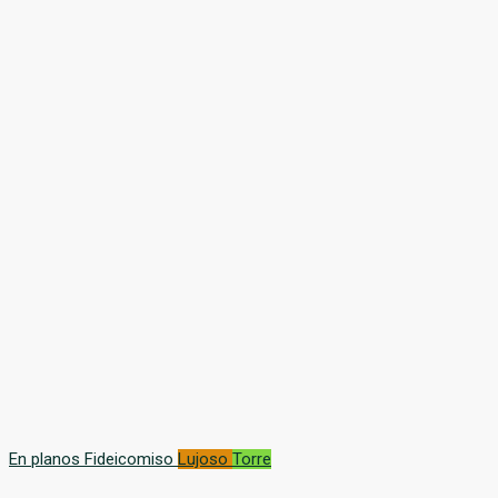
En planos
Fideicomiso
Lujoso
Torre