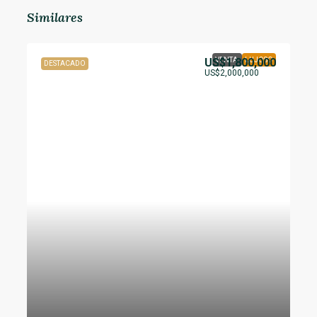
Similares
US$1,800,000
VENTA
LUJOSO
DESTACADO
US$2,000,000