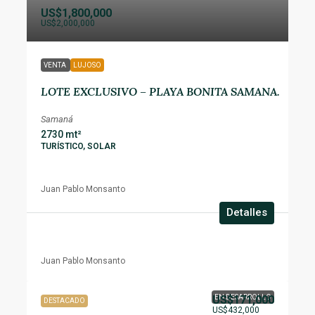
US$1,800,000
US$2,000,000
VENTA
LUJOSO
LOTE EXCLUSIVO – PLAYA BONITA SAMANA.
Samaná
2730
mt²
TURÍSTICO, SOLAR
Juan Pablo Monsanto
Detalles
Juan Pablo Monsanto
US$171,000
EN DESARROLLO
DESTACADO
US$432,000