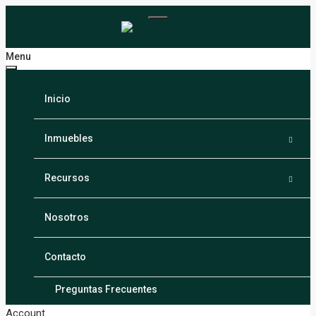
Menu
Inicio
Inmuebles
Santiago
Recursos
Puerto Plata
Calculadora
Nosotros
La Vega
Blogs
Contacto
Espaillat
Preguntas Frecuentes
Account