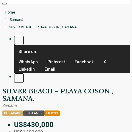
Santo Domingo
Preguntas Frecuentes – Miami
Home
La Altagracia
Samaná
SILVER BEACH – PLAYA COSON , SAMANA.
Más opciones
Share on:
WhatsApp
Pinterest
Facebook
X
LinkedIn
Email
SILVER BEACH – PLAYA COSON ,
SAMANA.
Samaná
DESTACADO
EN PLANOS
LUJOSO
US$430,000