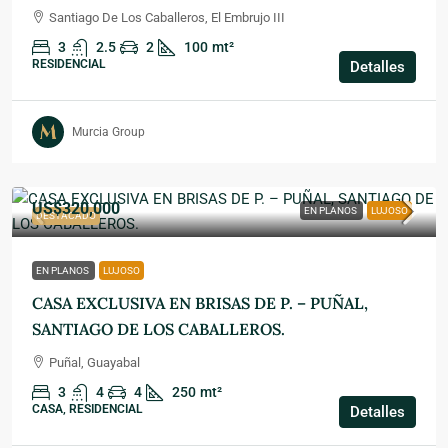
Santiago De Los Caballeros, El Embrujo III
3
2.5
2
100
mt²
RESIDENCIAL
Detalles
Murcia Group
US$320,000
EN PLANOS
LUJOSO
DESTACADO
EN PLANOS
LUJOSO
CASA EXCLUSIVA EN BRISAS DE P. – PUÑAL,
SANTIAGO DE LOS CABALLEROS.
Puñal, Guayabal
3
4
4
250
mt²
CASA, RESIDENCIAL
Detalles