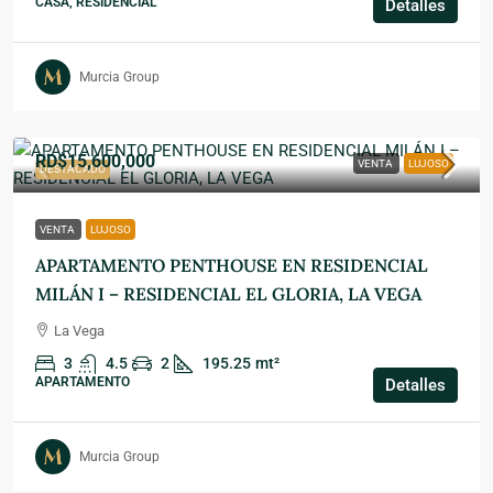
CASA, RESIDENCIAL
Detalles
Murcia Group
RD$15,600,000
VENTA
LUJOSO
DESTACADO
VENTA
LUJOSO
APARTAMENTO PENTHOUSE EN RESIDENCIAL
MILÁN I – RESIDENCIAL EL GLORIA, LA VEGA
La Vega
3
4.5
2
195.25
mt²
APARTAMENTO
Detalles
Murcia Group