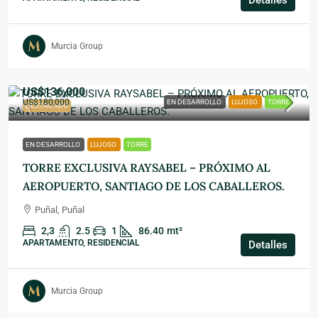
Detalles
Murcia Group
US$136,000
US$180,000
EN DESARROLLO
LUJOSO
TORRE
DESTACADO
EN DESARROLLO
LUJOSO
TORRE
TORRE EXCLUSIVA RAYSABEL – PRÓXIMO AL
AEROPUERTO, SANTIAGO DE LOS CABALLEROS.
Puñal, Puñal
2,3
2.5
1
86.40
mt²
APARTAMENTO, RESIDENCIAL
Detalles
Murcia Group