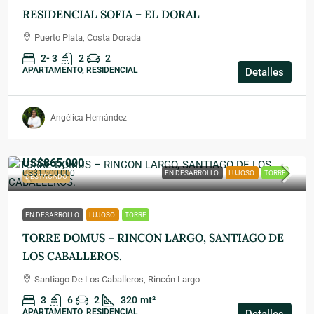
RESIDENCIAL SOFIA – EL DORAL
Puerto Plata, Costa Dorada
2- 3
2
2
APARTAMENTO, RESIDENCIAL
Detalles
Angélica Hernández
US$865,000
US$1,500,000
EN DESARROLLO
LUJOSO
TORRE
DESTACADO
EN DESARROLLO
LUJOSO
TORRE
TORRE DOMUS – RINCON LARGO, SANTIAGO DE
LOS CABALLEROS.
Santiago De Los Caballeros, Rincón Largo
3
6
2
320
mt²
APARTAMENTO, RESIDENCIAL