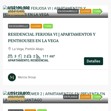
US$199,800
US$419,400
EN DESARROLLO
LUJOSO
TORRE
DESTACADO
EN DESARROLLO
LUJOSO
TORRE
RESIDENCIAL FERJOSA VI | APARTAMENTOS Y
PENTHOUSES EN LA VEGA
La Vega, Pontón Abajo
3
2
2
111
mt²
APARTAMENTO, RESIDENCIAL
Detalles
Murcia Group
US$120,000
US$255,000
EN PLANOS
LUJOSO
TORRE
DESTACADO