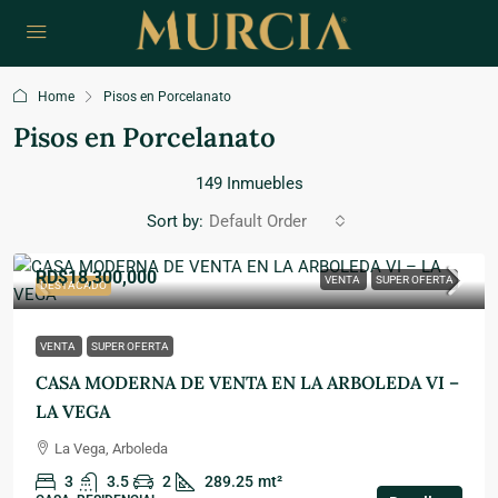
Home
Pisos en Porcelanato
Pisos en Porcelanato
149 Inmuebles
Sort by:
Default Order
RD$18,300,000
VENTA
SUPER OFERTA
DESTACADO
VENTA
SUPER OFERTA
CASA MODERNA DE VENTA EN LA ARBOLEDA VI –
LA VEGA
La Vega, Arboleda
3
3.5
2
289.25
mt²