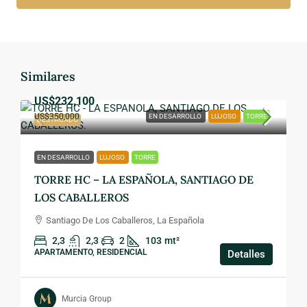
Similares
US$232,100
US$350,000
EN DESARROLLO
LUJOSO
TORRE
DESTACADO
EN DESARROLLO
LUJOSO
TORRE
TORRE HC – LA ESPAÑOLA, SANTIAGO DE
LOS CABALLEROS
Santiago De Los Caballeros, La Española
2,3
2,3
2
103
mt²
APARTAMENTO, RESIDENCIAL
Detalles
Murcia Group