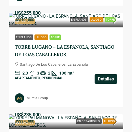
US$255,000
US$400,000
EN PLANOS
LUJOSO
TORRE
DESTACADO
EN PLANOS
LUJOSO
TORRE
TORRE LUGANO – LA ESPANOLA, SANTIAGO
DE LOAS CABALLEROS.
Santiago De Los Caballeros, La Española
2,3
3
2
106
mt²
APARTAMENTO, RESIDENCIAL
Detalles
Murcia Group
US$235,000
US$370,000
EN DESARROLLO
LUJOSO
DESTACADO