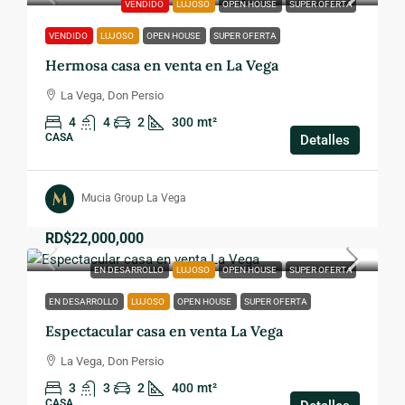
VENDIDO
LUJOSO
OPEN HOUSE
SUPER OFERTA
VENDIDO
LUJOSO
OPEN HOUSE
SUPER OFERTA
Hermosa casa en venta en La Vega
La Vega, Don Persio
4
4
2
300
mt²
CASA
Detalles
Mucia Group La Vega
RD$22,000,000
EN DESARROLLO
LUJOSO
OPEN HOUSE
SUPER OFERTA
EN DESARROLLO
LUJOSO
OPEN HOUSE
SUPER OFERTA
Espectacular casa en venta La Vega
La Vega, Don Persio
3
3
2
400
mt²
CASA