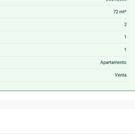
72 mt²
2
1
1
Apartamento
Venta