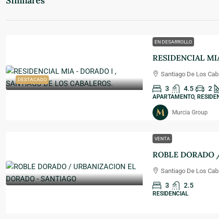
Similares
EN DESARROLLO
Santiago De Los Caba
DESTACADO
3
4.5
2
APARTAMENTO, RESIDE
Murcia Group
VENTA
Santiago De Los Caba
3
2.5
RESIDENCIAL