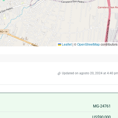
Leaflet
|
©
OpenStreetMap
contributors
Updated on agosto 20, 2024 at 4:40 p
MG-24761
US$90,000