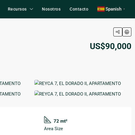
Spanish
Recursos
Nosotros
Contacto
▼
US$90,000
12 More
72 mt²
Area Size