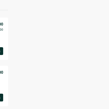
00
00
s
00
s