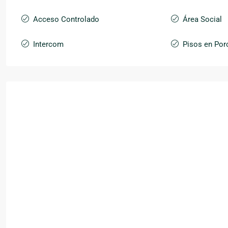
Acceso Controlado
Área Social
Intercom
Pisos en Por
Mar
Mié
Jue
Vie
18
19
20
21
Ago
Ago
Ago
Ago