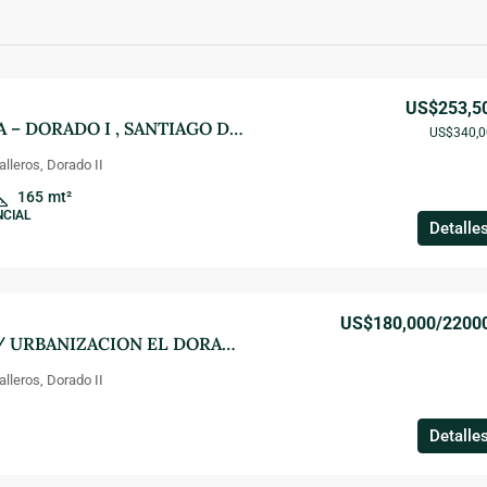
US$253,5
RESIDENCIAL MIA – DORADO I , SANTIAGO DE LOS CABALEROS.
US$340,0
lleros, Dorado II
165
mt²
NCIAL
Detalle
US$180,000
/2200
ROBLE DORADO / URBANIZACION EL DORADO – SANTIAGO
lleros, Dorado II
Detalle