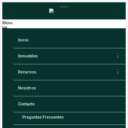
Menu
Inicio
Inmuebles
Santiago
Recursos
Puerto Plata
Calculadora
Nosotros
La Vega
Blogs
Contacto
Espaillat
Preguntas Frecuentes
Spanish
▼