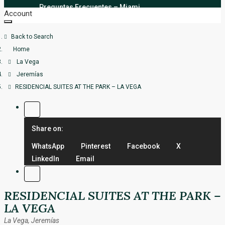
Santo Domingo
Preguntas Frecuentes – Miami
Account
La Altagracia
Back to Search
Home
Más opciones
La Vega
Jeremías
RESIDENCIAL SUITES AT THE PARK – LA VEGA
Share on:
WhatsApp
Pinterest
Facebook
X
LinkedIn
Email
RESIDENCIAL SUITES AT THE PARK –
LA VEGA
La Vega, Jeremías