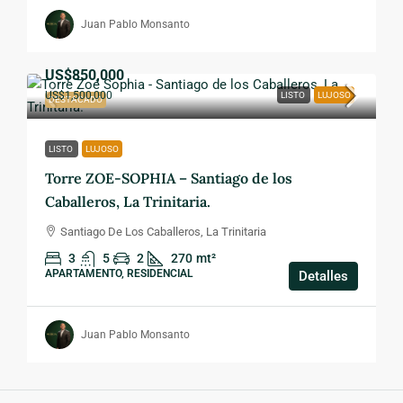
Juan Pablo Monsanto
US$850,000
US$1,500,000
LISTO
LUJOSO
DESTACADO
LISTO
LUJOSO
Torre ZOE-SOPHIA – Santiago de los
Caballeros, La Trinitaria.
Santiago De Los Caballeros, La Trinitaria
3
5
2
270
mt²
APARTAMENTO, RESIDENCIAL
Detalles
Juan Pablo Monsanto