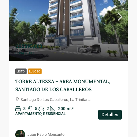
US$395,000
US$410,000
LISTO
LUJOSO
TORRE ALTEZZA – AREA MONUMENTAL,
SANTIAGO DE LOS CABALLEROS
Santiago De Los Caballeros, La Trinitaria
3
5
2
200
mt²
APARTAMENTO, RESIDENCIAL
Detalles
Juan Pablo Monsanto