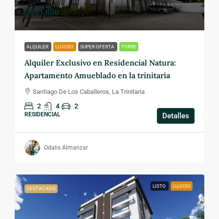
US$1,800
ALQUILER
LUJOSO
SUPER OFERTA
TORRE
Alquiler Exclusivo en Residencial Natura:
Apartamento Amueblado en la trinitaria
Santiago De Los Caballeros, La Trinitaria
2
4
2
RESIDENCIAL
Detalles
Odalis Almanzar
LISTO
LUJOSO
DESTACADO