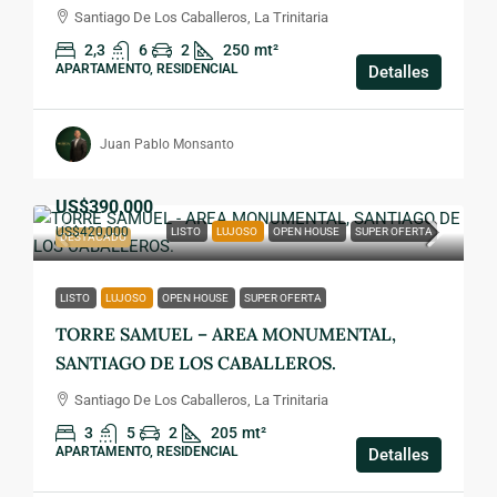
Santiago De Los Caballeros, La Trinitaria
2,3
6
2
250
mt²
APARTAMENTO, RESIDENCIAL
Detalles
Juan Pablo Monsanto
US$390,000
US$420,000
LISTO
LUJOSO
OPEN HOUSE
SUPER OFERTA
DESTACADO
LISTO
LUJOSO
OPEN HOUSE
SUPER OFERTA
TORRE SAMUEL – AREA MONUMENTAL,
SANTIAGO DE LOS CABALLEROS.
Santiago De Los Caballeros, La Trinitaria
3
5
2
205
mt²
APARTAMENTO, RESIDENCIAL
Detalles