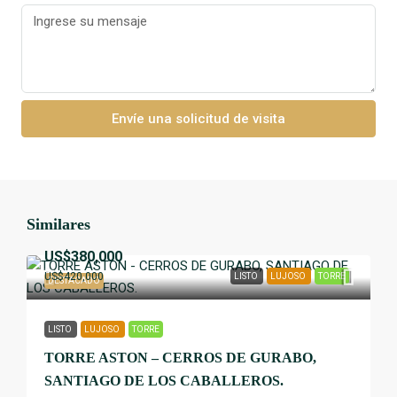
Envíe una solicitud de visita
Similares
US$380,000
US$420,000
LISTO
LUJOSO
TORRE
DESTACADO
LISTO
LUJOSO
TORRE
TORRE ASTON – CERROS DE GURABO,
SANTIAGO DE LOS CABALLEROS.