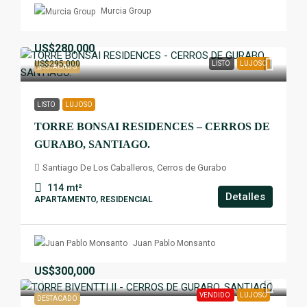
Murcia Group
US$280,000
US$295,000
LISTO
LUJOSO
DESTACADO
LISTO
LUJOSO
TORRE BONSAI RESIDENCES – CERROS DE
GURABO, SANTIAGO.
Santiago De Los Caballeros, Cerros de Gurabo
114
mt²
Detalles
APARTAMENTO, RESIDENCIAL
Juan Pablo Monsanto
US$300,000
VENDIDO
LUJOSO
DESTACADO