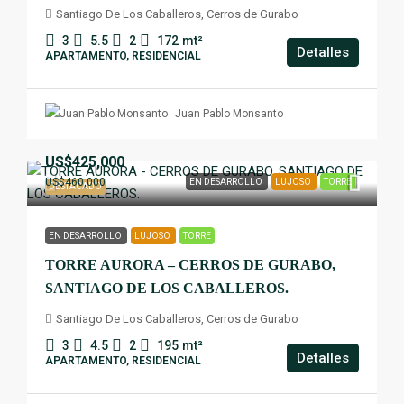
Santiago De Los Caballeros, Cerros de Gurabo
3
5.5
2
172
mt²
Detalles
APARTAMENTO, RESIDENCIAL
Juan Pablo Monsanto
US$425,000
US$460,000
EN DESARROLLO
LUJOSO
TORRE
DESTACADO
EN DESARROLLO
LUJOSO
TORRE
TORRE AURORA – CERROS DE GURABO,
SANTIAGO DE LOS CABALLEROS.
Santiago De Los Caballeros, Cerros de Gurabo
3
4.5
2
195
mt²
Detalles
APARTAMENTO, RESIDENCIAL