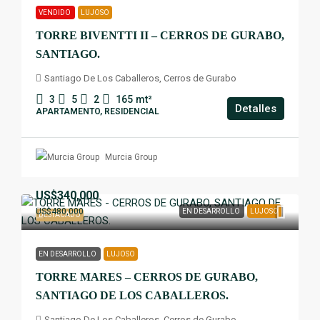
VENDIDO
LUJOSO
TORRE BIVENTTI II – CERROS DE GURABO,
SANTIAGO.
Santiago De Los Caballeros, Cerros de Gurabo
3
5
2
165
mt²
Detalles
APARTAMENTO, RESIDENCIAL
Murcia Group
US$340,000
US$480,000
EN DESARROLLO
LUJOSO
DESTACADO
EN DESARROLLO
LUJOSO
TORRE MARES – CERROS DE GURABO,
SANTIAGO DE LOS CABALLEROS.
Santiago De Los Caballeros, Cerros de Gurabo