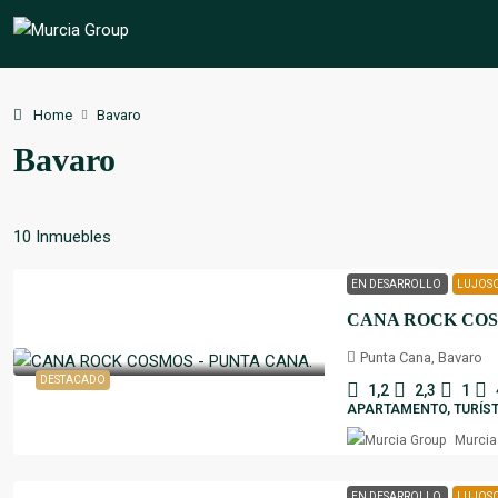
Home
Bavaro
Bavaro
10 Inmuebles
EN DESARROLLO
LUJOS
CANA ROCK COS
Punta Cana, Bavaro
DESTACADO
1,2
2,3
1
APARTAMENTO, TURÍST
Murcia
EN DESARROLLO
LUJOS