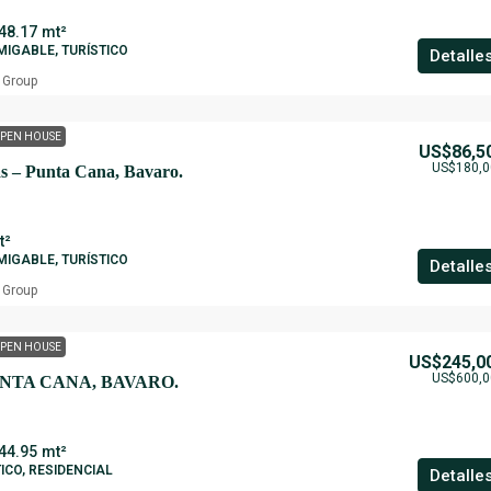
48.17
mt²
IGABLE, TURÍSTICO
Detalle
 Group
PEN HOUSE
US$86,5
US$180,0
s – Punta Cana, Bavaro.
t²
IGABLE, TURÍSTICO
Detalle
 Group
PEN HOUSE
US$245,0
US$600,0
NTA CANA, BAVARO.
44.95
mt²
ICO, RESIDENCIAL
Detalle