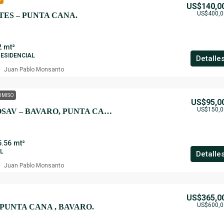
US$140,0
US$400,0
ES – PUNTA CANA.
2
mt²
RESIDENCIAL
Detalle
Juan Pablo Monsanto
OMISO
US$95,0
US$150,0
RESIDENCIAL POSAV – BAVARO, PUNTA CANA.
5.56
mt²
AL
Detalle
Juan Pablo Monsanto
US$365,0
US$600,0
 PUNTA CANA , BAVARO.