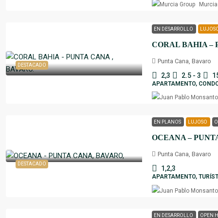
Murcia
EN DESARROLLO
LUJOS
CORAL BAHIA – 
Punta Cana, Bavaro
DESTACADO
2,3
2.5 - 3
1
APARTAMENTO, CONDOM
EN PLANOS
LUJOSO
O
OCEANA – PUNTA
Punta Cana, Bavaro
DESTACADO
1,2,3
APARTAMENTO, TURÍST
EN DESARROLLO
OPEN 