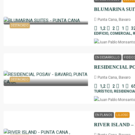
BLUMARINA SUIT
Punta Cana, Bavaro
DESTACADO
1,2
2
1
3
EDIFICIO, COMERCIAL, 
EN DESARROLLO
FIDEIC
Punta Cana, Bavaro
DESTACADO
1,2
2
1
6
TURÍSTICO, RESIDENCI
EN PLANOS
LUJOSO
RIVER ISLAND –
Punta Cana, Bavaro