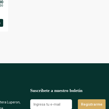
00
00
s
Suscríbete a nuestro boletín
etera Luperon,
Registrarme
na