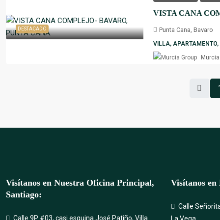
Punta Cana, Bavaro
DESTACADO
VILLA, APARTAMENTO, 
Murcia
Visítanos en Nuestra Oficina Principal,
Visítanos en
Santiago:
Calle Señorit
Calle 9P #03, casi esquina José Patiño, Villa
La Vega.