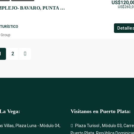
US$120,0
US$260,0
VISTA CANA COMPLEJO- BAVARO, PUNTA CANA.
TURÍSTICO
Detalle
 Group
1
2
 La Vega:
Visítanos en Puerto Plata:
as Villas, Plaza Luna - Módulo 04,
Plaza Turisol , Módulo 03, Carr
Puerto Plata, República Dominica