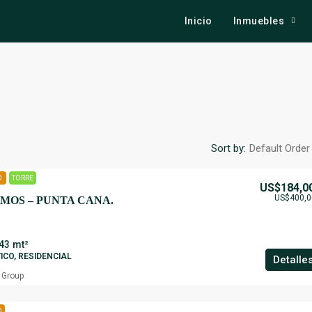
Inicio
Inmuebles
Sort by:
Default Order
O
TORRE
US$184,0
US$400,0
MOS – PUNTA CANA.
43
mt²
ICO, RESIDENCIAL
Detalle
 Group
O