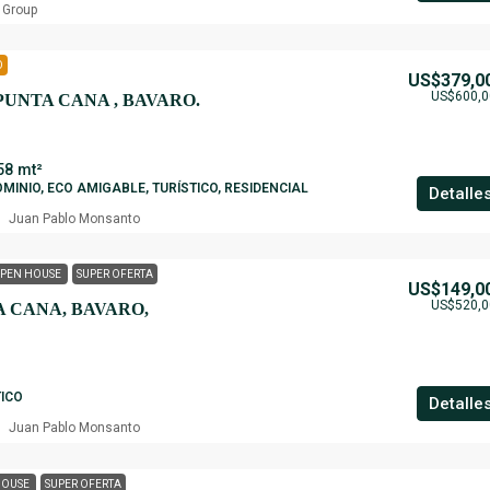
 Group
O
US$379,0
US$600,0
PUNTA CANA , BAVARO.
58
mt²
INIO, ECO AMIGABLE, TURÍSTICO, RESIDENCIAL
Detalle
Juan Pablo Monsanto
PEN HOUSE
SUPER OFERTA
US$149,0
US$520,0
 CANA, BAVARO,
ICO
Detalle
Juan Pablo Monsanto
HOUSE
SUPER OFERTA