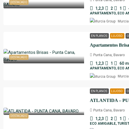
DESTACADO
1,2,3
2
1
APARTAMENTO, ECO AM
Murcia
EN PLANOS
LUJOSO
O
Apartamentos Brisa
Punta Cana, Bavaro
DESTACADO
1,2,3
1
60
m
APARTAMENTO, ECO AM
Murcia
EN PLANOS
LUJOSO
O
ATLANTIDA – PU
Punta Cana, Bavaro
DESTACADO
1,2,3
2
1
ECO AMIGABLE, TURÍST