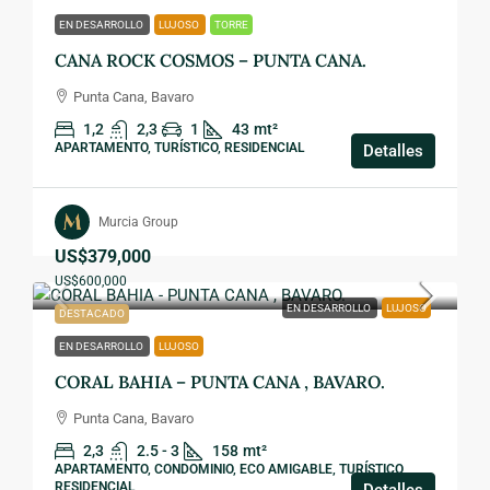
EN DESARROLLO
LUJOSO
TORRE
CANA ROCK COSMOS – PUNTA CANA.
Punta Cana, Bavaro
1,2
2,3
1
43
mt²
APARTAMENTO, TURÍSTICO, RESIDENCIAL
Detalles
Murcia Group
US$379,000
US$600,000
EN DESARROLLO
LUJOSO
DESTACADO
EN DESARROLLO
LUJOSO
CORAL BAHIA – PUNTA CANA , BAVARO.
Punta Cana, Bavaro
2,3
2.5 - 3
158
mt²
APARTAMENTO, CONDOMINIO, ECO AMIGABLE, TURÍSTICO,
RESIDENCIAL