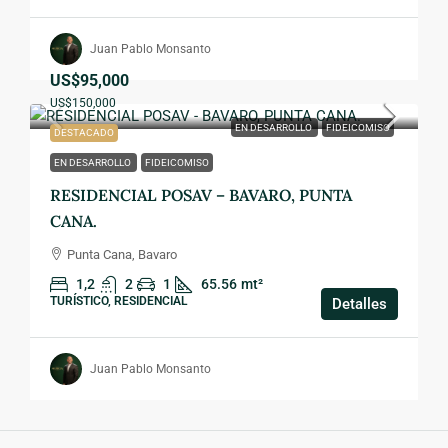
Juan Pablo Monsanto
US$95,000
US$150,000
EN DESARROLLO
FIDEICOMISO
DESTACADO
EN DESARROLLO
FIDEICOMISO
RESIDENCIAL POSAV – BAVARO, PUNTA
CANA.
Punta Cana, Bavaro
1,2
2
1
65.56
mt²
TURÍSTICO, RESIDENCIAL
Detalles
Juan Pablo Monsanto