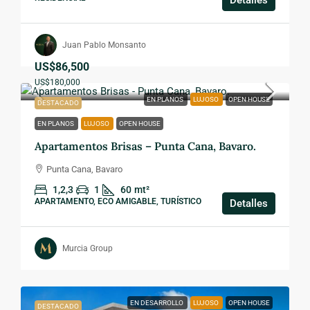
Detalles
Juan Pablo Monsanto
US$86,500
US$180,000
EN PLANOS
LUJOSO
OPEN HOUSE
DESTACADO
EN PLANOS
LUJOSO
OPEN HOUSE
Apartamentos Brisas – Punta Cana, Bavaro.
Punta Cana, Bavaro
1,2,3
1
60
mt²
APARTAMENTO, ECO AMIGABLE, TURÍSTICO
Detalles
Murcia Group
EN DESARROLLO
LUJOSO
OPEN HOUSE
DESTACADO