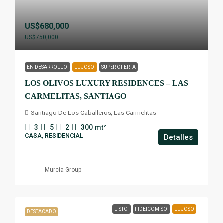
US$680,000
US$750,000
EN DESARROLLO
LUJOSO
SUPER OFERTA
LOS OLIVOS LUXURY RESIDENCES – LAS
CARMELITAS, SANTIAGO
Santiago De Los Caballeros, Las Carmelitas
3
5
2
300
mt²
CASA, RESIDENCIAL
Detalles
Murcia Group
LISTO
FIDEICOMISO
LUJOSO
DESTACADO