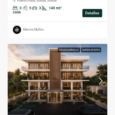
Puerto Plata, Sosua, Sosua
3
5
3
140
mt²
CASA
Detalles
Marcos Muñoz
EN DESARROLLO
SUPER OFERTA
US$219,600
US$256,800