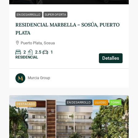
EN DESARROLLO
SUPER OFERTA
RESIDENCIAL MARBELLA – SOSÚA, PUERTO
PLATA
Puerto Plata, Sosua
2
2.5
1
RESIDENCIAL
Detalles
Murcia Group
EN DESARROLLO
LUJOSO
TORRE
DESTACADO