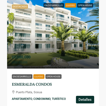
EN DESARROLLO
LUJOSO
OPEN HOUSE
DESTACADO
US$80,000
US$125,000
EN DESARROLLO
LUJOSO
OPEN HOUSE
ESMERALDA CONDOS
Puerto Plata, Sosua
APARTAMENTO, CONDOMINIO, TURÍSTICO
Detalles