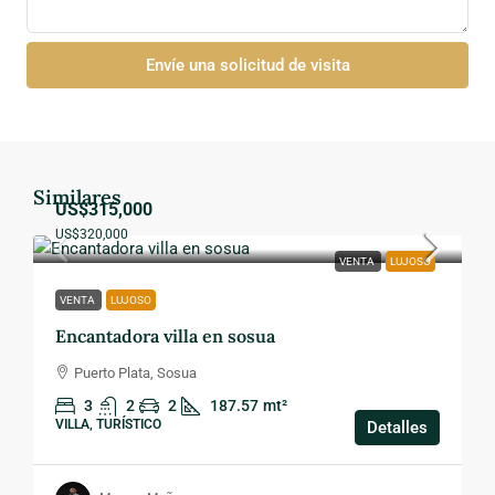
Envíe una solicitud de visita
Similares
US$315,000
US$320,000
VENTA
LUJOSO
VENTA
LUJOSO
Encantadora villa en sosua
Puerto Plata, Sosua
3
2
2
187.57
mt²
VILLA, TURÍSTICO
Detalles