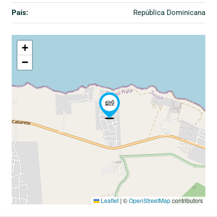
País:
República Dominicana
+
−
Leaflet
|
©
OpenStreetMap
contributors