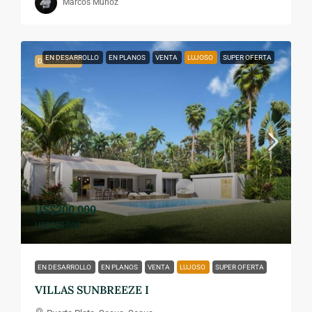
Marcos Muñoz
EN DESARROLLO
EN PLANOS
VENTA
LUJOSO
SUPER OFERTA
DESTACADO
US$200,000
US$400,000
EN DESARROLLO
EN PLANOS
VENTA
LUJOSO
SUPER OFERTA
VILLAS SUNBREEZE I