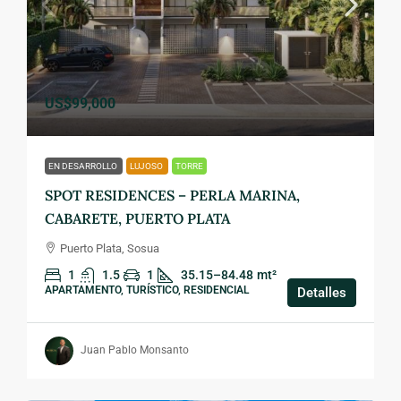
US$99,000
EN DESARROLLO
LUJOSO
TORRE
SPOT RESIDENCES – PERLA MARINA,
CABARETE, PUERTO PLATA
Puerto Plata, Sosua
1
1.5
1
35.15–84.48
mt²
APARTAMENTO, TURÍSTICO, RESIDENCIAL
Detalles
Juan Pablo Monsanto